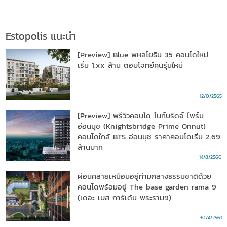
Estopolis แนะนำ
[Preview] Blue พหลโยธิน 35 คอนโดใหม่
เริ่ม 1.xx ล้าน ตอบโจทย์คนรุ่นใหม่
12/0/2565
[Preview] พรีวิวคอนโด ไนท์บริดจ์ ไพร์ม
อ่อนนุช (Knightsbridge Prime Onnut)
คอนโดใกล้ BTS อ่อนนุช ราคาคอนโดเริ่ม 2.69
ล้านบาท
14/8/2560
ผ่อนคลายเหมือนอยู่ท่ามกลางธรรมชาติด้วย
คอนโดพร้อมอยู่ The base garden rama 9
(เดอะ เบส การ์เด้น พระราม9)
30/4/2561