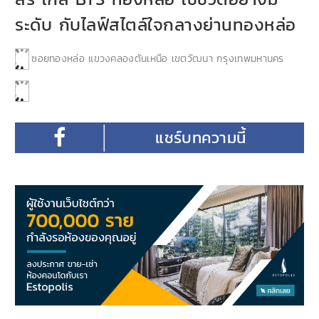
ระดับ กับไลฟ์สไตล์ใจกลางย่านทองหล่อ
ซอยทองหล่อ แขวงคลองตันเหนือ เขตวัฒนา กรุงเทพมหานคร