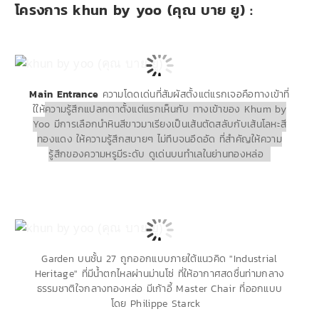
โครงการ khun by yoo (คุณ บาย ยู) :
Main Entrance
ความโดดเด่นที่สัมผัสตั้งแต่แรกเจอคือทางเข้าที่
ใให้
ค
วามรู้สึกแปลกตาตั้งแต่แรกเห็นกับ ทางเข้าของ Khum by
Yoo มีการเลือกนำหินสีขาวมาเรียงเป็นเส้นตัดสลับกับเส้นโลหะสี
ทองแดง ให้ความรู้สึกสบายๆ ไม่ทึบจนอึดอัด ที่สำคัญให้ความ
รู้สึกของความหรูมีระดับ ดูเด่นบนทำเลในย่านทองหล่อ
Garden บนชั้น 27
ถูกออกแบบภายใต้แนวคิด "Industrial
Heritage"
ที่มีน้ำตกไหลผ่านม่านโซ่
ที่ให้อากาศสดชื่นท่ามกลาง
ธรรมชาติใจกลางทองหล่อ มีเก้าอี้ Master Chair ที่ออกแบบ
โดย Philippe Starck