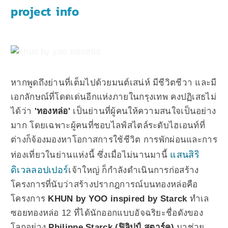
project info
หากพูดถึงย่านที่เต็มไปด้วยมนต์เสน่ห์ มีชีวิตชีวา และมี
เอกลักษณ์ที่โดดเด่นอีกแห่งภายในกรุงเทพ คงปฏิเสธไม่
ได้ว่า
'ทองหล่อ'
เป็นย่านที่ผู้คนให้
ความสนใจเป็นอย่าง
มาก โดยเฉพาะผู้คนที่ชอบไลฟ์สไตล์ระดับไฮเอนท์ที่
ต่างก็จ้องมองหาโอกาสการใช้ชีวิต การพักผ่อนและการ
แสนสิริ
ท่องเที่ยวในย่านแห่งนี้ ซึ่งเมื่อไม่นานมานี้
ดิเวลลอปเปอร์
เจ้าใหญ่ ก็กำลังดำเนินการก่อสร้าง
โครงการที่นับว่าสร้างปรากฎการณ์บนทองหล่อ
คือ
โครงการ
KHUN by YOO inspired by Starck
ทำเล
ซอยทองหล่อ 12 ที่ได้นักออกแบบอัจฉริยะชื่อดังของ
โลกอย่าง
Philippe Starck (ฟิลิปป์ สตาร์ค)
มาช่วย