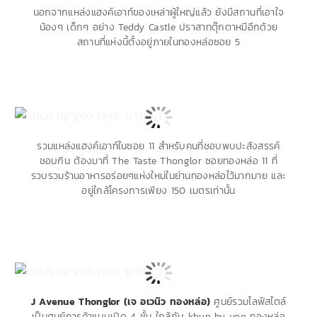
นอกจากแหล่งแฮงค์เอาท์ของเหล่าผู้ใหญ่แล้ว ยังมีสถานที่เอาใจ
น้องๆ เด็กๆ อย่าง Teddy Castle ปราสาทตุ๊กตาหมีอีกด้วย
สถานที่แห่งนี้ตั้งอยู่ภายในทองหล่อซอย 5
รวมแหล่งแฮงค์เอาท์ในซอย 11 สำหรับคนที่ชอบพบปะสังสรรค์
ชอบกิน ต้องมาที่ The Taste Thonglor ซอยทองหล่อ 11 ที่
รวบรวมร้านอาหารอร่อยๆแห่งใหม่ในย่านทองหล่อไว้มากมาย และ
อยู่ใกล้โครงการเพียง 150 เมตรเท่านั้น
J Avenue Thonglor (เจ อเวนิว ทองหล่อ)
ศูนย์รวมไลฟ์สไตล์
เป็นศูนย์การค้าแบบเปิด 4 ชั้น ใกล้กับ khun by yoo ทองหล่อ