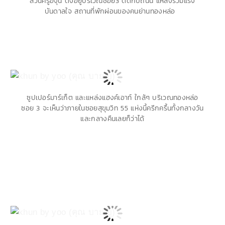
สวนครูองุ่น ตั้งอยู่บริเวณซอย3 ติดกับถนน แหล่งรวมแรง
บันดาลใจ สถานที่พักผ่อนของคนย่านทองหล่อ
ซูปเปอร์มาร์เก็ต และแหล่งแฮงค์เอาท์ ใกล้ๆ บริเวณทองหล่อ
ซอย 3 จะเห็นว่าภายในซอยสุขุมวิท 55 แห่งนี้ครึกครื้นทั้งกลางวัน
และกลางคืนเลยก็ว่าได้