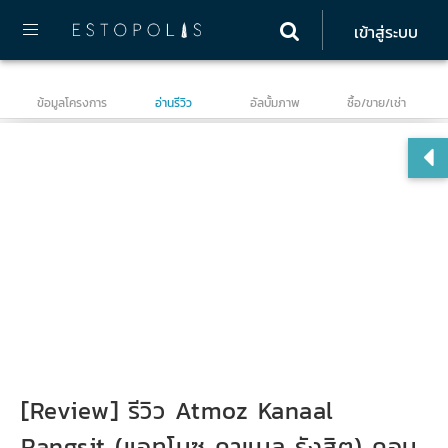
เข้าสู่ระบบ
ข้อมูลโครงการ
อ่านรีวิว
อัลบั้มภาพ
ซื้อ/ขาย/เช่า
แอ
[Review] รีวิว Atmoz Kanaal
Rangsit (แอทโมซ คาแนล รังสิต) คอน