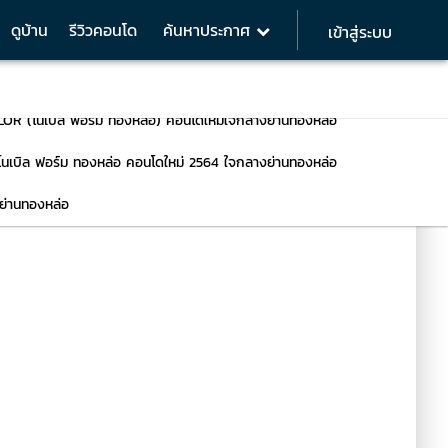
ดูบ้าน
รีวิวคอนโด
ค้นหาประกาศ
เข้าสู่ระบบ
RM THONGLOR คอนโดใหม่ 2564 ใจกลางย่านทองหล่อ
R (โนเบิล ฟอร์ม ทองหล่อ) คอนโดใหม่ใจกลางย่านทองหล่อ
โนเบิล ฟอร์ม ทองหล่อ คอนโดใหม่ 2564 ใจกลางย่านทองหล่อ
่านทองหล่อ