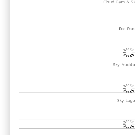
Cloud Gym & S
Rec Ro
Sky Audit
Sky Lag