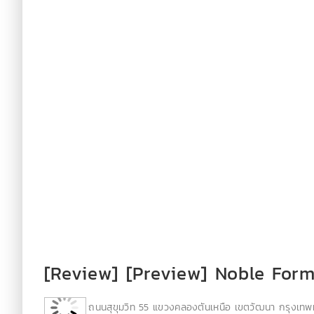
[Review] [Preview] Noble Form T
ถนนสุขุมวิท 55 แขวงคลองตันเหนือ เขตวัฒนา กรุงเท