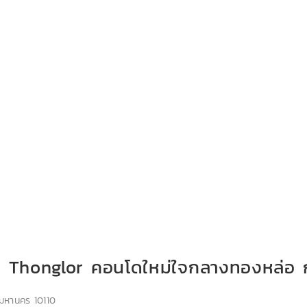
honglor คอนโดใหม่ใจกลางทองหล่อ กับ F
พมหานคร 10110