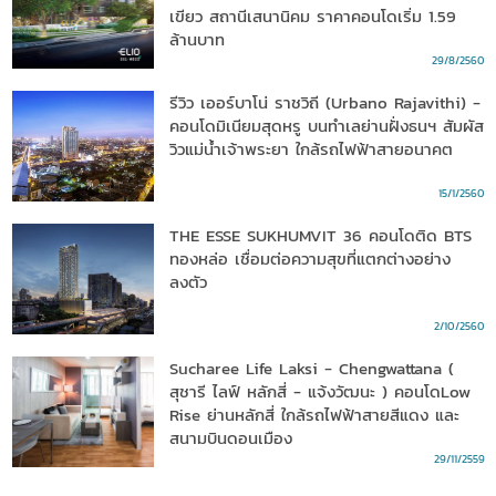
เขียว สถานีเสนานิคม ราคาคอนโดเริ่ม 1.59
ล้านบาท
29/8/2560
รีวิว เออร์บาโน่ ราชวิถี (Urbano Rajavithi) -
คอนโดมิเนียมสุดหรู บนทำเลย่านฝั่งธนฯ สัมผัส
วิวแม่น้ำเจ้าพระยา ใกล้รถไฟฟ้าสายอนาคต
15/1/2560
THE ESSE SUKHUMVIT 36 คอนโดติด BTS
ทองหล่อ เชื่อมต่อความสุขที่แตกต่างอย่าง
ลงตัว
2/10/2560
Sucharee Life Laksi - Chengwattana (
สุชารี ไลฟ์ หลักสี่ - แจ้งวัฒนะ ) คอนโดLow
Rise ย่านหลักสี่ ใกล้รถไฟฟ้าสายสีแดง และ
สนามบินดอนเมือง
29/11/2559