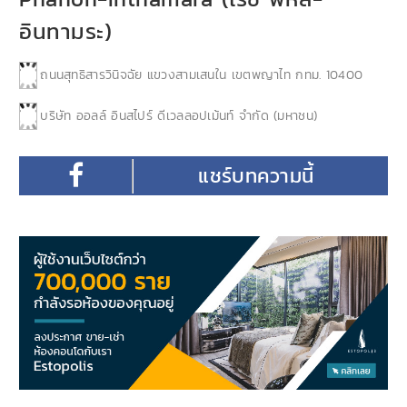
อินทามระ)
ถนนสุทธิสารวินิจฉัย แขวงสามเสนใน เขตพญาไท กทม. 10400
บริษัท ออลล์ อินสไปร์ ดีเวลลอปเม้นท์ จำกัด (มหาชน)