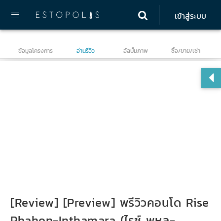
เข้าสู่ระบบ
ข้อมูลโครงการ
อ่านรีวิว
อัลบั้มภาพ
ซื้อ/ขาย/เช่า
ไร
[Review] [Preview] พรีวิวคอนโด Rise
Phahon-Inthamara (ไรซ์ พหล-