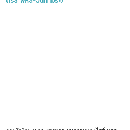
(ไรซ์ พหล-อินทามระ)