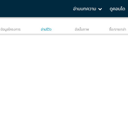
อ่านบทความ
ดูคอนโด
 คอนโดใหม่ใกล้ BTS บางจาก 200 เมตร และใกล้จุดขึ้นลงทางด่วนเฉลิมมหานคร รา
ข้อมูลโครงการ
อ่านรีวิว
อัลบั้มภาพ
ซื้อ/ขาย/เช่า