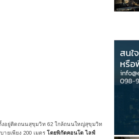
ั้งอยู่ติดถนนสุขุมวิท 62 ใกล้ถนนใหญ่สุขุมวิท
สบายเพียง 200 เมตร
โดยพิกัดคอนโด ไลฟ์