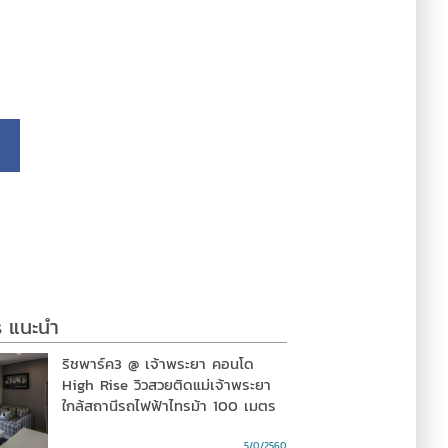
s แนะนำ
ริชพาร์ค3 @ เจ้าพระยา คอนโด
High Rise วิวสวยติดแม่เจ้าพระยา
ใกล้สถานีรถไฟฟ้าไทรม้า 100 เมตร
5/0/2560