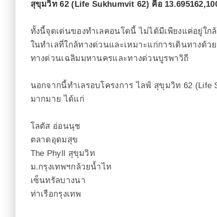
สุขุมวิท 62 (Life Sukhumvit 62) คือ 13.695162,1
ทั้งนี้จุดเด่นของทำเลคอนโดนี้ ไม่ได้มีเพียงแค่อยู่ใก
ในทำเลที่ใกล้ทางด่วนและเหมาะแก่การเดินทางด้วยรถ
ทางด่วนเฉลิมมหานครและทางด่วนบูรพาวิถี
นอกจากนี้ทำเลรอบโครงการ ไลฟ์ สุขุมวิท 62 (Life
มากมาย ได้แก่
โลตัส อ่อนนุช
ตลาดอุดมสุข
The Phyll สุขุมวิท
ม.กรุงเทพฯกล้วยน้ำไท
เซ็นทรัลบางนา
ท่าเรือกรุงเทพ