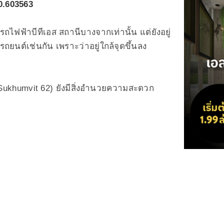
00.603563
ล้รถไฟฟ้าบีทีเอส สถานีบางจากเท่านั้น แต่ยังอยู่
ยนต์เช่นกัน เพราะว่าอยู่ใกล้จุดขึ้นลง
 Sukhumvit 62) ยังมีสิ่งอำนวยความสะดวก