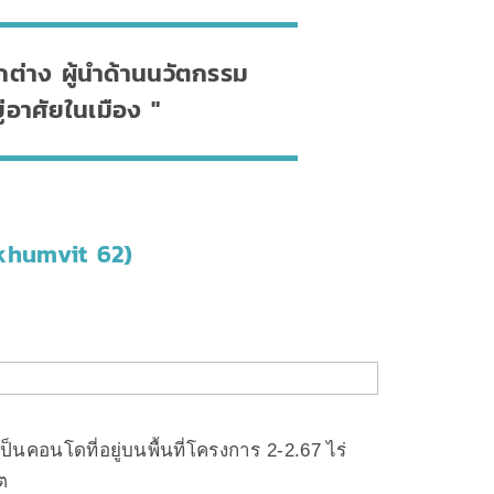
กต่าง ผู้นำด้านนวัตกรรม
ู่อาศัยในเมือง
ukhumvit 62)
ป็นคอนโดที่อยู่บนพื้นที่โครงการ 2-2.67 ไร่
ต