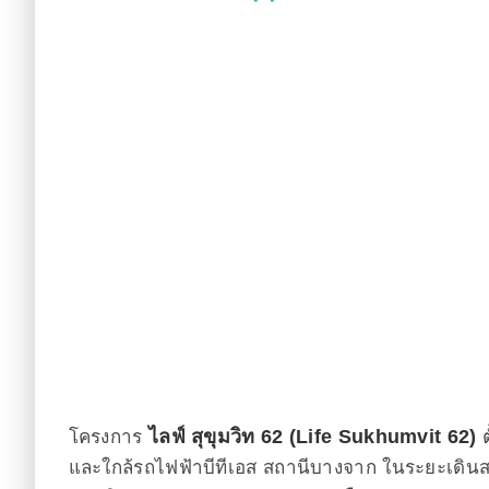
ไลฟ์ สุขุมวิท 62 (Life Sukhumvit 62)
โครงการ
ต
และใกล้รถไฟฟ้าบีทีเอส สถานีบางจาก ในระยะเดิน