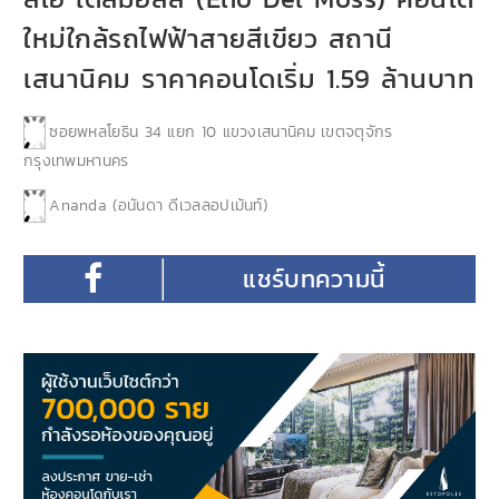
ใหม่ใกล้รถไฟฟ้าสายสีเขียว สถานี
เสนานิคม ราคาคอนโดเริ่ม 1.59 ล้านบาท
ซอยพหลโยธิน 34 แยก 10 แขวงเสนานิคม เขตจตุจักร
กรุงเทพมหานคร
Ananda (อนันดา ดีเวลลอปเม้นท์)