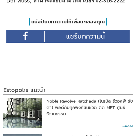
Del Moss)
สามารถสอบถามได้ที่ เบอร์ 02-316-2222
แบ่งปันบทความให้เพื่อนๆของคุณ
Estopolis แนะนำ
Noble Revolve Ratchada (โนเบิล รีวอลฟ์ รัช
ดา) พอดีกับทุกฟังก์ชั่นชีวิต ติด MRT ศูนย์
วัฒนธรรม
3/4/2561