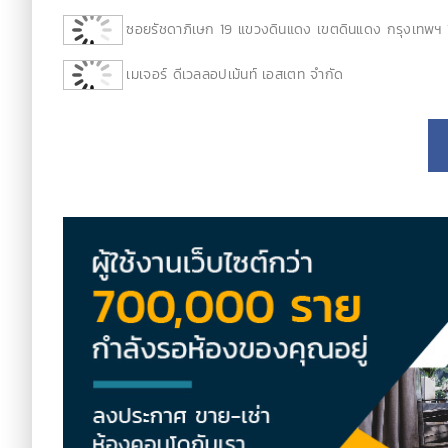
ซอยรัชดาภิเษก 19 แขวงดินแดง เขตดินแดง กรุงเทพฯ
เมเจอร์ ดีเวลลอปเม้นท์ เอสเตท จำกัด