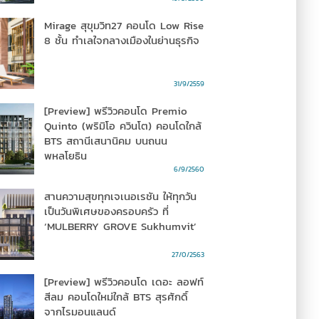
Mirage สุขุมวิท27 คอนโด Low Rise
8 ชั้น ทำเลใจกลางเมืองในย่านธุรกิจ
31/9/2559
[Preview] พรีวิวคอนโด Premio
Quinto (พริมิโอ ควินโต) คอนโดใกล้
BTS สถานีเสนานิคม บนถนน
พหลโยธิน
6/9/2560
สานความสุขทุกเจเนอเรชัน ให้ทุกวัน
เป็นวันพิเศษของครอบครัว ที่
‘MULBERRY GROVE Sukhumvit’
27/0/2563
[Preview] พรีวิวคอนโด เดอะ ลอฟท์
สีลม คอนโดใหม่ใกล้ BTS สุรศักดิ์
จากไรมอนแลนด์