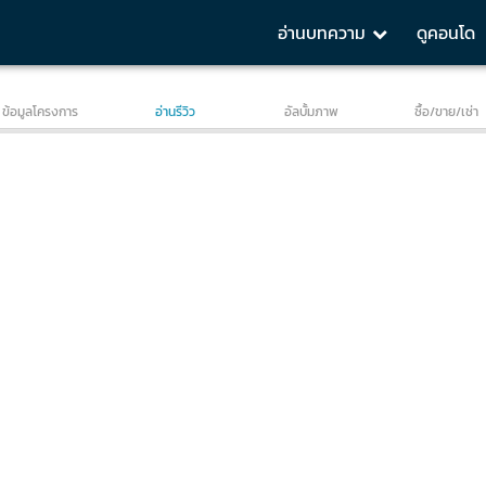
อ่านบทความ
ดูคอนโด
HIGHLIGHTS
Project Review
Room Review
Location & Life
ข้อมูลโครงการ
อ่านรีวิว
อัลบั้มภาพ
ซื้อ/ขาย/เช่า