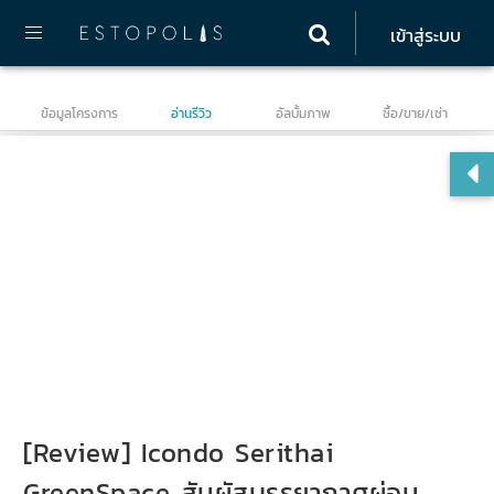
เข้าสู่ระบบ
ข้อมูลโครงการ
อ่านรีวิว
อัลบั้มภาพ
ซื้อ/ขาย/เช่า
ไอ
สเ
[Review] Icondo Serithai
GreenSpace สัมผัสบรรยากาศผ่อน