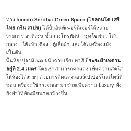
ทาง
Icondo Serithai Green Space (ไอคอนโด เสรี
ไทย กรีน สเปซ)
ได้บิ้วอินท์เฟอร์นิเจอร์ให้หลาย
รายการ อาทิเช่น ชั้นวางโทรทัศน์ , ชุดโซฟา , โต๊ะ
กลาง , โต๊ะหัวเตียง , ตู้เสื้อผ้า และโต๊ะเครื่องแป้ง
เป็นต้น
พื้นห้องปูลามิเนต ผนังฉาบเรียบทาสี มี
ระยะฝ้าเพดาน
อยู่ที่ 2.4 เมตร
โดยเราสามารถตกแต่ง เพิ่มความสดใส
ให้ห้องได้ง่ายๆ ด้วยการติดแต่งวอลล์เปเปอร์ในสไตล์ที่
ชอบ หรือจะใช้กระจกเงามาช่วยเพิ่มความ Luxury ทั้ง
ยังทำให้ห้องมีขนาดกว้างขึ้น