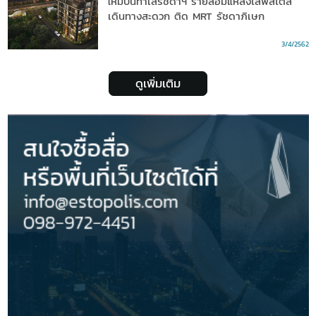
ใหม่บนทำเลรัชดาฯ รายล้อมแหล่งไลฟ์สไตล์
เดินทางสะดวก ติด MRT รัชดาภิเษก
3/4/2562
ดูเพิ่มเติม