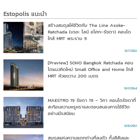
Estopolis แนะนำ
สร้างสมดุลให้ชีวิตกับ The Line Asoke-
Ratchada (เดอะ ไลน์ อโศก–รัชดา) คอนโด
ใกล้ MRT พระราม 9
31/7/2561
[Preview] SOHO Bangkok Ratchada คอน
โดแนวคิดใหม่ Small Office and Home ใกล้
MRT ห้วยขวาง 200 เมตร
19/1/2564
MAESTRO 19 รัชดา 19 – วิภา คอนโดรัชดาที่
สะท้อนความหรูหราและตอบสนองการใช้ชีวิต
อย่างมีรสนิยม
13/8/2561
สมดุลแห่งความแตกต่างที่ลงตัว ทั้งสีสันและ