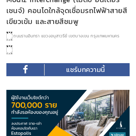
เชนจ์) คอนโดใกล้จุดเชื่อมรถไฟฟ้าสายสี
เขียวเข้ม และสายสีชมพู
ถนนรามอินทรา แขวงอนุสาวรีย์ เขตบางเขน กรุงเทพมหานคร