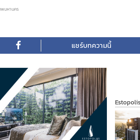
เทพมหานคร
Estopoli