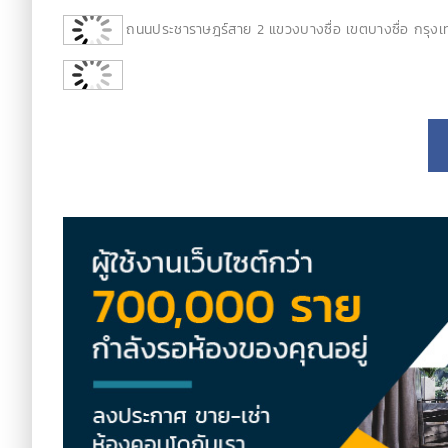
ถนนประชาราษฎร์สาย 2 แขวงบางซื่อ เขตบางซื่อ กรุง