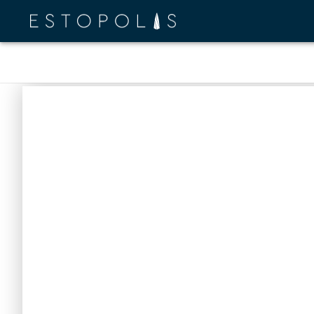
Review info
Insight