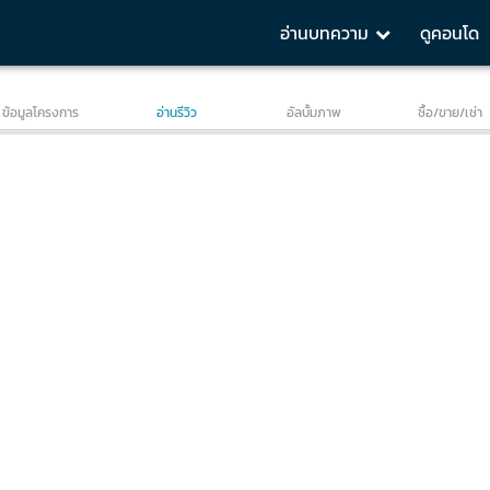
อ่านบทความ
ดูคอนโด
Studio 30 SQ.M
1 BR 35 SQ.M
2 BR 58 SQ.M
Location
ข้อมูลโครงการ
อ่านรีวิว
อัลบั้มภาพ
ซื้อ/ขาย/เช่า