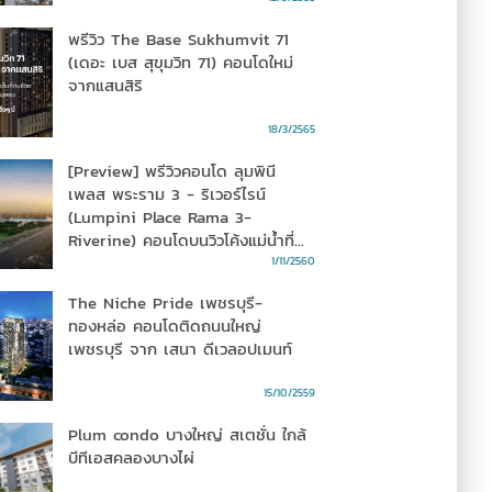
พรีวิว The Base Sukhumvit 71
(เดอะ เบส สุขุมวิท 71) คอนโดใหม่
จากแสนสิริ
18/3/2565
[Preview] พรีวิวคอนโด ลุมพินี
เพลส พระราม 3 - ริเวอร์ไรน์
(Lumpini Place Rama 3-
Riverine) คอนโดบนวิวโค้งแม่น้ำที่
สวยที่สุด ราคาเริ่ม 1.78 ล้านบาท
1/11/2560
The Niche Pride เพชรบุรี-
ทองหล่อ คอนโดติดถนนใหญ่
เพชรบุรี จาก เสนา ดีเวลอปเมนท์
15/10/2559
Plum condo บางใหญ่ สเตชั่น ใกล้
บีทีเอสคลองบางไผ่