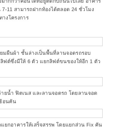
ตัวมากกว่าคอนโดที่อยู่ติดกับถนนไปเลย อาคาร
 7-11 สามารถฝากท้องได้ตลอด 24 ชั่วโมง
องทางโครงการ
่ยมผืนผ้า ชั้นล่างเป็นพื้นที่ลานจอดรถรอบ
ฟต์ซึ่งมีให้ 6 ตัว แยกลิฟต์ขนของให้อีก 1 ตัว
ระว่ายน้ำ ฟิตเนส และลานจอดรถ โดยลานจอด
ซ้อนคัน
ถแยกอาคารให้เสร็จสรรพ โดยแยกส่วน Fix คัน