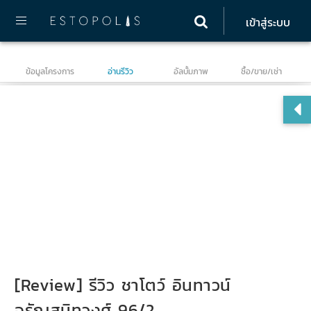
เข้าสู่ระบบ
ข้อมูลโครงการ
อ่านรีวิว
อัลบั้มภาพ
ซื้อ/ขาย/เช่า
ชาโ
จร
[Review] รีวิว ชาโตว์ อินทาวน์
จรัญสนิทวงศ์ 96/2