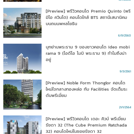
[Preview] พรีวิวคอนโด Premio Quinto (พริ
มิโอ ควินโต) คอนโดใกล้ BTS สถานีเสนานิคม
บนถนนพหลโยธิน
6/9/2560
บุกย่านพระราม 9 ของชาวคอนโด Ideo mobi
rama 9 (ไอดีโอ โมบิ พระราม 9) ทำไมถึงน่า
อยู่
9/3/2561
[Preview] Noble Form Thonglor คอนโด
ใหม่ใจกลางทองหล่อ กับ Facilities จัดเต็มระ
ดับพรีเมี่ยม
21/1/2564
[Preview] พรีวิวคอนโด เดอะ คิวบ์ พรีเมี่ยม
รัชดา 32 (The Cube Premium Ratchada
32) คอนโดใหม่ในซอยรัชดา 32