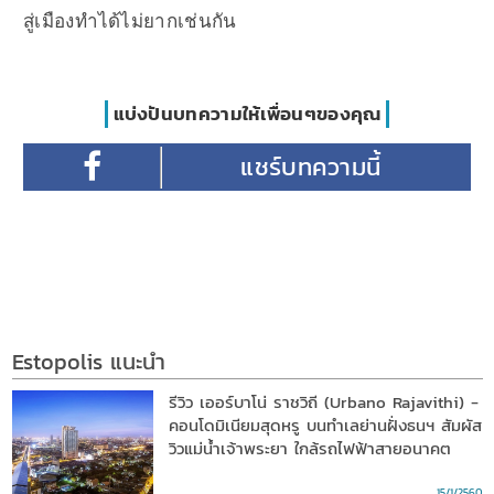
สู่เมืองทำได้ไม่ยากเช่นกัน
แบ่งปันบทความให้เพื่อนๆของคุณ
Estopolis แนะนำ
รีวิว เออร์บาโน่ ราชวิถี (Urbano Rajavithi) -
คอนโดมิเนียมสุดหรู บนทำเลย่านฝั่งธนฯ สัมผัส
วิวแม่น้ำเจ้าพระยา ใกล้รถไฟฟ้าสายอนาคต
15/1/2560