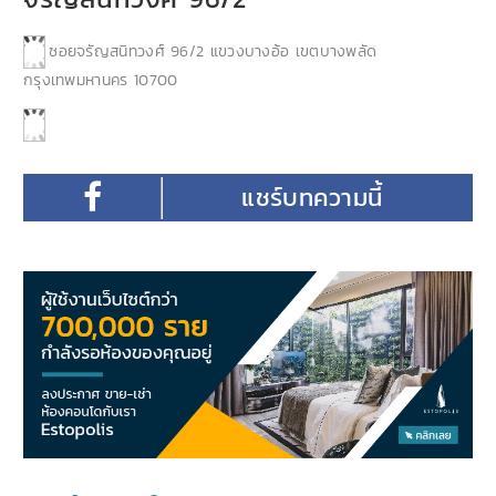
ซอยจรัญสนิทวงศ์ 96/2 แขวงบางอ้อ เขตบางพลัด
กรุงเทพมหานคร 10700