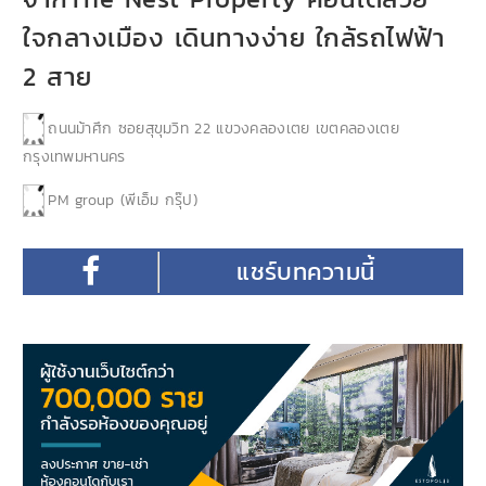
ใจกลางเมือง เดินทางง่าย ใกล้รถไฟฟ้า
2 สาย
ถนนม้าศึก ซอยสุขุมวิท 22 แขวงคลองเตย เขตคลองเตย
กรุงเทพมหานคร
PM group (พีเอ็ม กรุ๊ป)