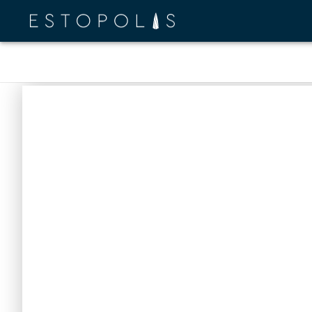
Review Info
Location
In