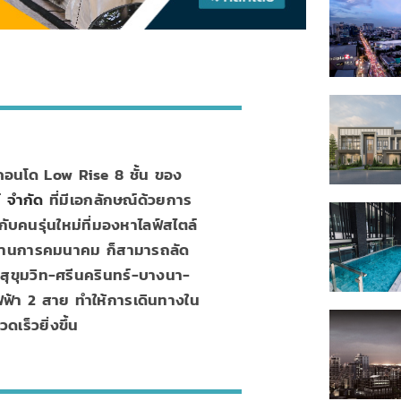
คอนโด Low Rise 8 ชั้น ของ
์ จำกัด
ที่มีเอกลักษณ์ด้วยการ
บคนรุ่นใหม่ที่มองหาไลฟ์สไตล์
ะ ด้านการคมนาคม ก็สามารถลัด
นสุขุมวิท-ศรีนครินทร์-บางนา-
ฟฟ้า 2 สาย ทำให้การเดินทางใน
ดเร็วยิ่งขึ้น