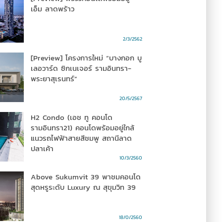
เอ็ม ลาดพร้าว
2/3/2562
[Preview] โครงการใหม่ “บางกอก บู
เลอวาร์ด ซิกเนเจอร์ รามอินทรา-
พระยาสุเรนทร์”
20/5/2567
H2 Condo (เอช ทู คอนโด
รามอินทรา21) คอนโดพร้อมอยู่ใกล้
แนวรถไฟฟ้าสายสีชมพู สถานีลาด
ปลาเค้า
10/3/2560
Above Sukumvit 39 พาชมคอนโด
สุดหรูระดับ Luxury ณ สุขุมวิท 39
18/0/2560