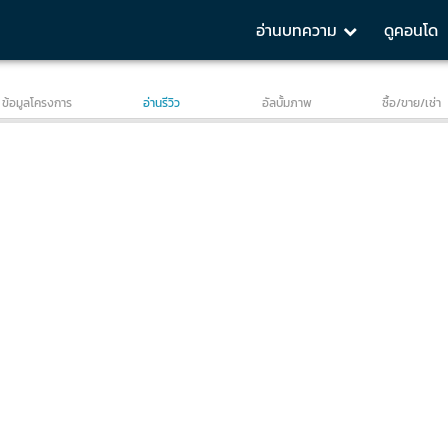
อ่านบทความ
ดูคอนโด
sight
Showroom
1 BR 25 sq.m.
1 BR 27 sq.m.
1 BR 30
ข้อมูลโครงการ
อ่านรีวิว
อัลบั้มภาพ
ซื้อ/ขาย/เช่า