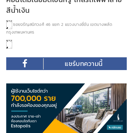
สีน้ำเงิน
ซอยจรัญสนิทวงศ์ 46 แยก 2 แขวงบางยี่ขัน เขตบางพลัด
กรุงเทพมหานคร