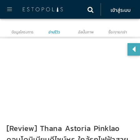
เข้าสู่ระบบ
ข้อมูลโครงการ
อ่านรีวิว
อัลบั้มภาพ
ซื้อ/ขาย/เช่า
ธนา
(T
[Review] Thana Astoria Pinklao
คอนโดมิเนียมดีไซน์หรู ใกล้รถไฟฟ้าสาย