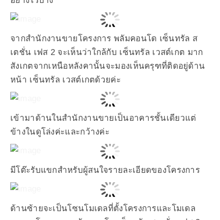
อย่างไรบ้าง
จากสำนักงานขายโครงการ พลัมคอนโด เซ็นทรัล ส
เตชั่น เฟส 2 จะเห็นว่าใกล้กับ เซ็นทรัล เวสต์เกต มาก
สังเกตจากเหนือหลังคานั้นจะมองเห็นครุฑที่ติดอยู่ด้าน
หน้า เซ็นทรัล เวสต์เกตด้วยค่ะ
เข้ามาด้านในสำนักงานขายเป็นอาคารชั้นเดียวแต่
ข้างในดูโล่งค่ะและกว้างค่ะ
มีโต๊ะรับแขกสำหรับผู้สนใจรายละเอียดของโครงการ
ด้านซ้ายจะเป็นโซนโมเดลที่ตั้งโครงการและโมเดล