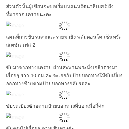
ส่วนตัวนั้นผู้เขียนจะขอเริ่มบนถนนรัตนาธิเบศร์ ฝั่ง
ที่มาจากแครายนะคะ
แผนที่การขับรถจากแครายมายัง พลัมคอนโด เซ็นทรัล
สเตชั่น เฟส 2
ขับมาจากทางแคราย ผ่านสะพานพระนั่งเกล้าตรงมา
เรื่อยๆ ราว 10 กม.ค่ะ จะเจอกับป้ายบอกทางให้ขับเบี่ยง
ออกทางซ้ายตามป้ายบอกทางกลับรถค่ะ
ขับรถเบี่ยงซ้ายตามป้ายบอกทางที่บอกเมื่อกี้ค่ะ
ขับตรงไปเรื่อยๆ ตามเส้นทางค่ะ