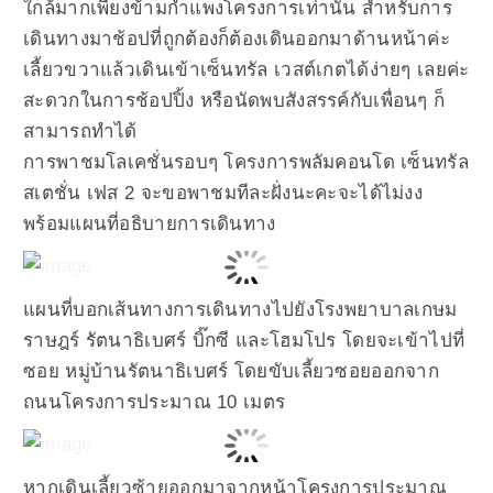
ใกล้มากเพียงข้ามกำแพงโครงการเท่านั้น สำหรับการ
เดินทางมาช้อปที่ถูกต้องก็ต้องเดินออกมาด้านหน้าค่ะ
เลี้ยวขวาแล้วเดินเข้าเซ็นทรัล เวสต์เกตได้ง่ายๆ เลยค่ะ
สะดวกในการช้อปปิ้ง หรือนัดพบสังสรรค์กับเพื่อนๆ ก็
สามารถทำได้
การพาชมโลเคชั่นรอบๆ โครงการพลัมคอนโด เซ็นทรัล
สเตชั่น เฟส 2 จะขอพาชมทีละฝั่งนะคะจะได้ไม่งง
พร้อมแผนที่อธิบายการเดินทาง
แผนที่บอกเส้นทางการเดินทางไปยังโรงพยาบาลเกษม
ราษฎร์ รัตนาธิเบศร์ บิ๊กซี และโฮมโปร โดยจะเข้าไปที่
ซอย หมู่บ้านรัตนาธิเบศร์ โดยขับเลี้ยวซอยออกจาก
ถนนโครงการประมาณ 10 เมตร
หากเดินเลี้ยวซ้ายออกมาจากหน้าโครงการประมาณ