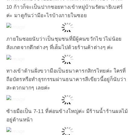
10 ก้าวก็จะเป็นปากซอยทางเข้าหมู่บ้านรัตนาธิเบศร์
ค่ะ มาดูกันว่ามีอะไรบ้างภายในซอย
ภายในซอยนับว่าเป็นชุมชนที่มีผู้คนขวักไขว่ไม่น้อย
สังเกตจากตึกต่างๆ ที่เต็มไปด้วยร้านค้าต่างๆ ค่ะ
ทางเข้าด้านฝั่งขวามือเป็นธนาคารกสิกรไทยค่ะ ใครที่
ถือบัตรหรือทำธุรกรรมผ่านธนาคารสีเขียวนี้อยู่ก็นับว่า
สะดวกมากๆ เลยค่ะ
ซ้ายมือเป็น 7-11 ที่ค่อนข้างใหญ่ค่ะ มีร้านน้ำร้านผลไม้
อยู่ด้านหน้า