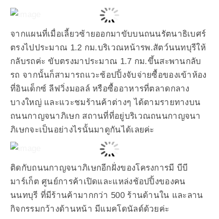
จากแผนที่เมื่อเลี้ยวซ้ายออกมาขับบนถนนรัตนาธิเบศร์
ตรงไปประมาณ 1.2 กม.บริเวณหน้ารพ.สัตว์นนทบุรีให้
กลับรถค่ะ ขับตรงมาประมาณ 1.7 กม.ขึ้นสะพานกลับ
รถ จากนั้นก็สามารถแวะช้อปปิ้งจับจ่ายซื้อของเข้าห้อง
ที่อินเด็กซ์ ลีฟวิ่งมอลล์ หรือซื้ออาหารที่ตลาดกลาง
บางใหญ่ และแวะชมร้านค้าต่างๆ ได้ตามรายทางบน
ถนนกาญจนาภิเษก สถานที่ที่อยู่บริเวณถนนกาญจนา
ภิเษกจะเป็นอย่างไรนั้นมาดูกันได้เลยค่ะ
ติดกับถนนกาญจนาภิเษกอีกฝั่งของโครงการมี บีบี
มาร์เก็ต ศูนย์การค้าเปิดและแหล่งช้อปปิ้งของคน
นนทบุรี ที่มีร้านค้ามากกว่า 500 ร้านด้านใน และลาน
กิจกรรมกว้างด้านหน้า มีแมคโดนัลด์ด้วยค่ะ