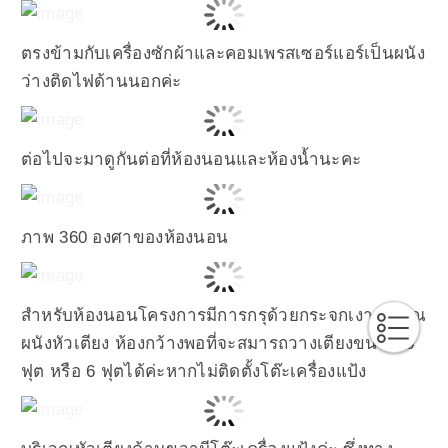
ตรงข้ามกับเครื่องซักผ้าและคอมเพรสเซอร์แอร์เป็นผนัง
ว่างติดไฟด้านนอกค่ะ
ต่อไปจะมาดูกันต่อที่ห้องนอนและห้องน้ำนะคะ
ภาพ 360 องศาของห้องนอน
สำหรับห้องนอนโครงการมีการกรุด้วยกระจกเงาบริเวณ
ผนังหัวเตียง ห้องกว้างพอที่จะสมารถวางเตียงขนาด 5
ฟุต หรือ 6 ฟุตได้ค่ะหากไม่ติดตั้งโต๊ะเครื่องแป้ง