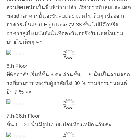
ส่วนทิศเหนือเป็นพื้นที่ว่างเปล่า เรื่องการรับลมและแดด
ของตัวอาคารนั้นจะรับลมและแดดไปเต็มๆ เนื่องจาก
อาคารเป็นแบบ High Rise สูง 38 ชั้น ไม่มีตึกหรือ
อาคารสูงไหนบังดังนั้นทิศตะวันตกจึงรับแดดในยาม
บ่ายไปเต็มๆ ค่ะ
6th Floor
ที่พักอาศัยเริ่มที่ชั้น 6 ค่ะ ส่วนชั้น 1- 5 นั้นเป็นลานจอด
รถที่สามารถรองรับผู้อาศัยได้ 30 % รวมจักรยานยนต์
อีก 7 % ค่ะ
7th-36th Floor
ชั้น 6 - 36 นั้นมีรูปแบบแปลนห้องเหมือนกันค่ะ