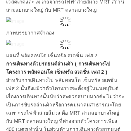
เวสต์เกตและไม่ไกลจากรถไฟฟ้าสายสีม่วง MRT สถานี
สามแยกบางใหญ่ กับ MRT ตลาดบางใหญ่
ภาพบรรยากาศจำลอง
แผนที่ พลัมคอนโด เซ็นทรัล สเตชั่น เฟส 2
การเดินทางด้วยรถยนต์ส่วนตัว ( การเดินทางไป
โครงการ พลัมคอนโด เซ็นทรัล สเตชั่น เฟส 2 )
สำหรับการเดินทางไป พลัมคอนโด เซ็นทรัล สเตชั่น
เฟส 2 นั้นถึงแม้ว่าตัวโครงการจะตั้งอยู่ในนนทบุรีแต่
เรื่องการเดินทางนั้นนับว่าสะดวกสบายมากค่ะ ไม่ว่าจะ
เป็นการขับรถส่วนตัวหรือการคมนาคมสาธารณะโดย
เฉพาะรถไฟฟ้าสายสีม่วง คือ MRT สามแยกบางใหญ่
กับ MRT ตลาดบางใหญ่ ที่ห่างจากตัวโครงการเพียง
400 เมตรเท่านั้น ในส่วนด้านการเดินทางด้วยรถยนต์