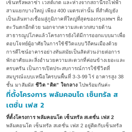
เซ็นทรัลพลาซ่า เวสต์เกต และห่างจากสถานีรถไฟฟ้า
สามแยกบางใหญ่ เพียง 400 เมตรเท่านั้น ที่สำคัญยัง
เป็นเส้นทางเชื่อมสู่ภูมิภาคที่ใหญ่ที่สุดของกรุงเทพฯ ฝั่ง
ตะวันตกอีกด้วย นอกจากความสะดวกสบายด้าน
สาธารณูปโภคแล้วโครงการยังได้มีการออกแบบมาเพื่อ
ตอบโจทย์ผู้อาศัยในการใช้ชีวิตแบบวิถีคนเมืองด้วย
การดีไซน์อาคารอย่างทันสมัยเป็นสัดส่วนง่ายต่อการ
พักอาศัยและสิ่งอำนวยความสะดวกที่ค่อนข้างเยอะและ
ครบครัน เป็นการเปิดประสบการณ์การใช้ชีวิตที่
สมบูรณ์แบบเหนือใครบนพื้นที่ 3-3-99 ไร่ อาคารสูง 38
ชั้น มาสัมผัส
ชีวิต “ติด” ใจกลาง
ไปพร้อมกันค่ะ
ที่ตั้งโครงการ พลัมคอนโด เซ็นทรัล ส
เตชั่น เฟส 2
ที่ตั้งโครงการ พลัมคอนโด เซ็นทรัล สเตชั่น เฟส 2
พลัมคอนโด เซ็นทรัล สเตชั่น เฟส 2 อยู่ติดกับเซ็นทรัล