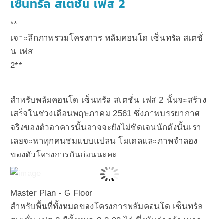
เซ็นทรัล สเตชั่น เฟส 2
**
เจาะลึกภาพรวมโครงการ พลัมคอนโด เซ็นทรัล สเตชั่
น เฟส
2**
สำหรับพลัมคอนโด เซ็นทรัล สเตชั่น เฟส 2 นั้นจะสร้าง
เสร็จในช่วงเดือนพฤษภาคม 2561 ซึ่งภาพบรรยากาศ
จริงของตัวอาคารนั้นอาจจะยังไม่ชัดเจนนักดังนั้นเรา
เลยจะพาทุกคนชมแบบแปลน โมเดลและภาพจำลอง
ของตัวโครงการกันก่อนนะคะ
Master Plan - G Floor
สำหรับพื้นที่ทั้งหมดของโครงการพลัมคอนโด เซ็นทรัล