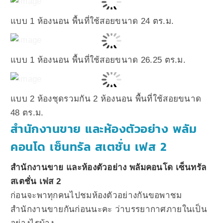
แบบ 1 ห้องนอน พื้นที่ใช้สอยขนาด 24 ตร.ม.
แบบ 1 ห้องนอน พื้นที่ใช้สอยขนาด 26.25 ตร.ม.
แบบ 2 ห้องชุดรวมกัน 2 ห้องนอน พื้นที่ใช้สอยขนาด
48 ตร.ม.
สำนักงานขาย และห้องตัวอย่าง พลัม
คอนโด เซ็นทรัล สเตชั่น เฟส 2
สำนักงานขาย และห้องตัวอย่าง พลัมคอนโด เซ็นทรัล
สเตชั่น เฟส 2
ก่อนจะพาทุกคนไปชมห้องตัวอย่างกันขอพาชม
สำนักงานขายกันก่อนนะคะ ว่าบรรยากาศภายในเป็น