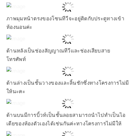
ภาพมุมหน้าตรงของโซนทีวีจะอยู่ติดกับประตูทางเข้า
ห้องนอนค่ะ
ด้านหลังเป็นช่องสัญญาณทีวีและช่องเสียบสาย
โทรศัพท์
ด้านล่างเป็นชั้นวางของและลิ้นชักซึ่งทางโครงการไม่มี
ให้นะคะ
ด้านบนมีการบิ้วท์เป็นชั้นลอยสามารถนำไปทำเป็นไอ
เดียของห้องตัวเองได้เช่นกันค่ะทางโครงการไม่มีให้