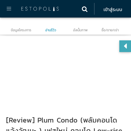
เข้าสู่ระบบ
ข้อมูลโครงการ
อ่านรีวิว
อัลบั้มภาพ
ซื้อ/ขาย/เช่า
พลั
[Review] Plum Condo (พลัมคอนโด
แจ้งวัฒนะ ) เฟสใหม่ คอนโด Low-rise