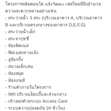
โครงการพลัมคอนโด แจ้งวัฒนะ เฟสใหม่มีสิ่งอำนวย
ความสะดวกหลายอย่างเช่น
-
สระว่ายน้ำ 3 สระ (บริเวณอาคาร A, บริเวณอาคาร
B และบริเวณตรงกลางของอาคาร D,E,F,G)
-
สระว่ายน้ำเด็ก
-
สระจากุชชี่
-
ห้องฟิตเนส
-
ฟิตเนสกลางแจ้ง
-
ลู่จ๊อกกิ้ง
-
สนามเด็กเล่น
-
ห้องสมุด
-
ห้องเกมส์
-
ร้านค้าภายในโครงการ
-
Wifi บริเวณล็อบบี้และส่วนกลาง
-
เข้าออกด้วยระบบ Access Card
-
ระบบความปลอดภัย 24 ชั่วโมง