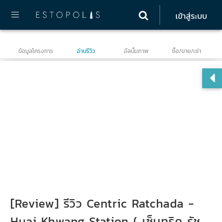
เข้าสู่ระบบ
ข้อมูลโครงการ
อ่านรีวิว
อัลบั้มภาพ
ซื้อ/ขาย/เช่า
เซ็
[Review] รีวิว Centric Ratchada -
Huai Khwang Station ( เซ็นทริค รัช