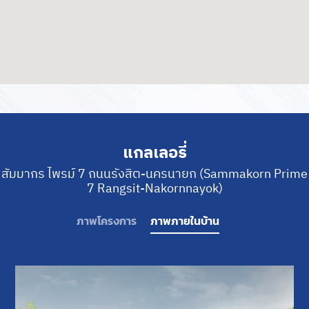
แกลเลอรี่
สัมมากร ไพรม์ 7 ถนนรังสิต-นครนายก (Sammakorn Prime
7 Rangsit-Nakornnayok)
สถานที่ใกล้เคียงโครงการ
Sammakorn
Pride 7 ถนนรังสิต-นครนายก
ภาพโครงการ
ภาพภายในบ้าน
เทสโก้ โลตัส รังสิต คลอง 7 : 750 เมตร
โรงเรียนสารสาสน์วิเทศรังสิต :
750 เมตร
Big C Supercenter คลอง 6 : 4.7 กิโลเมตร