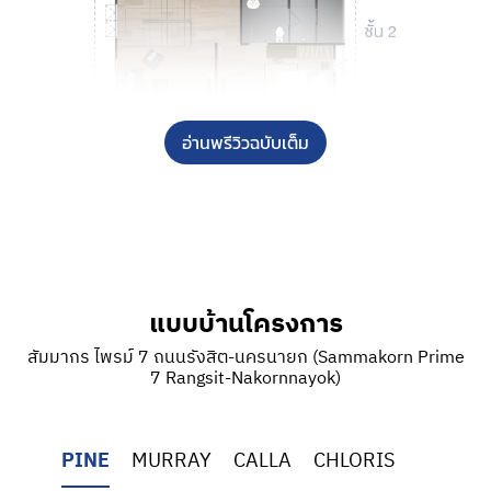
อ่านพรีวิวฉบับเต็ม
ครบครันและลงตัวกับครอบครัวสมัยใหม่ที่
บ้าน
เดี่ยว MURRAY
บน
พื้นที่ใช้สอย 188 ตารางเมตร
ภายในแบ่งสัดส่วนออกเป็น
3 ห้องนอน 3 ห้องน้ำ
แบบบ้านโครงการ
ห้องครัว ห้องอเนกประลงค์ และ 2 ที่จอดรถเช่นเคย
สัมมากร ไพรม์ 7 ถนนรังสิต-นครนายก (Sammakorn Prime
ซึ่งแบบบ้านของโครงการ
Sammakorn Pride 7
7 Rangsit-Nakornnayok)
ถนนรังสิต-นครนายก
จะค่อนข้างเหมาะสำหรับผู้
อยู่อาศัย 2-3 คน หรือใครที่ต้องการพื้นที่สงบ ๆ มี
PINE
MURRAY
CALLA
CHLORIS
ความเป็นสัดเป็นส่วน โดยสิ่งอำนวยความสะดวก