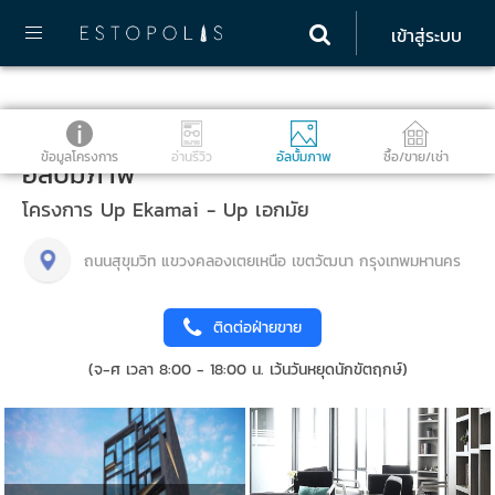
เข้าสู่ระบบ
ข้อมูลโครงการ
อ่านรีวิว
อัลบั้มภาพ
ซื้อ/ขาย/เช่า
อัลบั้มภาพ
โครงการ Up Ekamai - Up เอกมัย
ถนนสุขุมวิท แขวงคลองเตยเหนือ เขตวัฒนา กรุงเทพมหานคร
ติดต่อฝ่ายขาย
(จ-ศ เวลา 8:00 - 18:00 น. เว้นวันหยุดนักขัตฤกษ์)