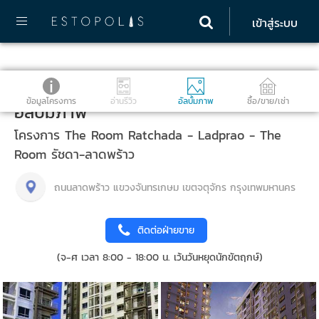
เข้าสู่ระบบ
ข้อมูลโครงการ
อ่านรีวิว
อัลบั้มภาพ
ซื้อ/ขาย/เช่า
อัลบั้มภาพ
โครงการ The Room Ratchada - Ladprao - The
Room รัชดา-ลาดพร้าว
ถนนลาดพร้าว แขวงจันทรเกษม เขตจตุจักร กรุงเทพมหานคร
ติดต่อฝ่ายขาย
(จ-ศ เวลา 8:00 - 18:00 น. เว้นวันหยุดนักขัตฤกษ์)