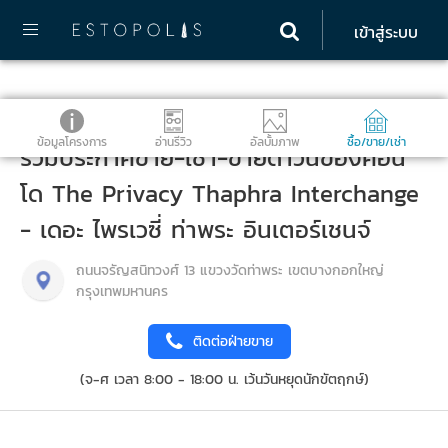
เข้าสู่ระบบ
ข้อมูลโครงการ
อ่านรีวิว
อัลบั้มภาพ
ซื้อ/ขาย/เช่า
รวมประกาศขาย-เช่า-ขายดาวน์ของคอน
โด The Privacy Thaphra Interchange
- เดอะ ไพรเวซี่ ท่าพระ อินเตอร์เชนจ์
ถนนจรัญสนิทวงศ์ 13 แขวงวัดท่าพระ เขตบางกอกใหญ่
กรุงเทพมหานคร
ติดต่อฝ่ายขาย
(จ-ศ เวลา 8:00 - 18:00 น. เว้นวันหยุดนักขัตฤกษ์)