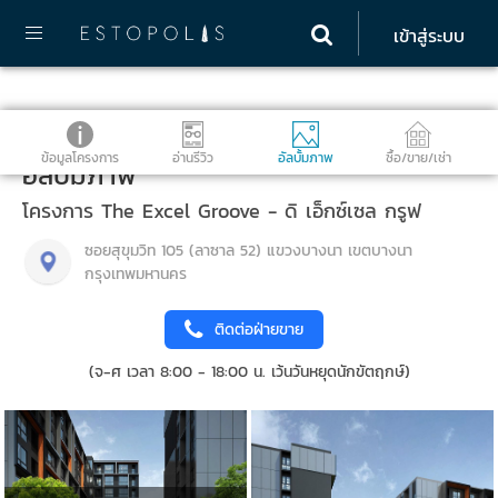
เข้าสู่ระบบ
ข้อมูลโครงการ
อ่านรีวิว
อัลบั้มภาพ
ซื้อ/ขาย/เช่า
อัลบั้มภาพ
โครงการ The Excel Groove - ดิ เอ็กซ์เซล กรูฟ
ซอยสุขุมวิท 105 (ลาซาล 52) แขวงบางนา เขตบางนา
กรุงเทพมหานคร
ติดต่อฝ่ายขาย
(จ-ศ เวลา 8:00 - 18:00 น. เว้นวันหยุดนักขัตฤกษ์)