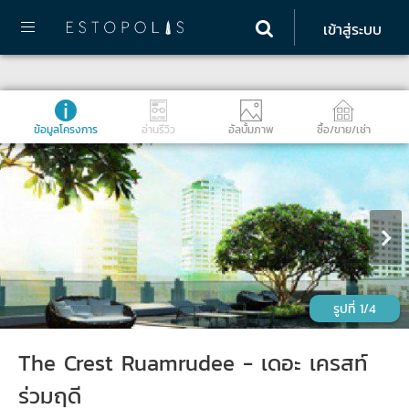
เข้าสู่ระบบ
ข้อมูลโครงการ
อ่านรีวิว
อัลบั้มภาพ
ซื้อ/ขาย/เช่า
1/4
The Crest Ruamrudee - เดอะ เครสท์
ร่วมฤดี