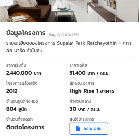
ข้อมูลโครงการ
ข้อมูลวันที่ 1/0/2559
รายละเอียดของโครงการ
Supalai Park Ratchayothin - ศุภา
ลัย ปาร์ค รัชโยธิน
ราคาเริ่มต้น
ราคาเฉลี่ย
2,440,000
51,400
บาท
บาท / ตร.ม.
โครงการแล้วเสร็จ
ลักษณะอาคาร
2012
High Rise 1 อาคาร
จำนวนยูนิตทั้งหมด
ค่าส่วนกลาง
804
30
ยูนิต
บาท / ตร.ม.
จำนวนที่จอดรถ
สนใจโครงการ
ติดต่อโครงการ
ลงทะเบียน