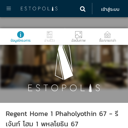
เข้าสู่ระบบ
ข้อมูลโครงการ
อ่านรีวิว
อัลบั้มภาพ
ซื้อ/ขาย/เช่า
Regent Home 1 Phaholyothin 67 - รี
เจ้นท์ โฮม 1 พหลโยธิน 67