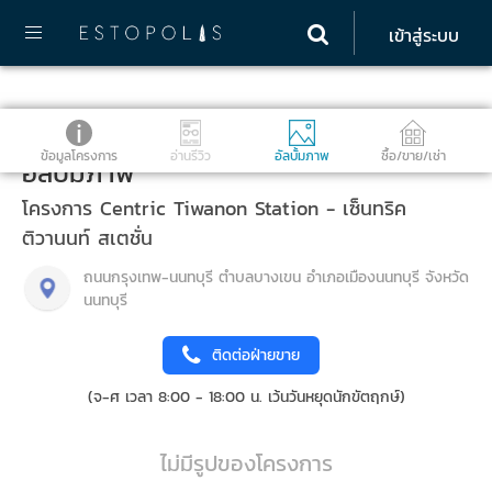
เข้าสู่ระบบ
ข้อมูลโครงการ
อ่านรีวิว
อัลบั้มภาพ
ซื้อ/ขาย/เช่า
อัลบั้มภาพ
โครงการ Centric Tiwanon Station - เซ็นทริค
ติวานนท์ สเตชั่น
ถนนกรุงเทพ-นนทบุรี ตำบลบางเขน อำเภอเมืองนนทบุรี จังหวัด
นนทบุรี
ติดต่อฝ่ายขาย
(จ-ศ เวลา 8:00 - 18:00 น. เว้นวันหยุดนักขัตฤกษ์)
ไม่มีรูปของโครงการ