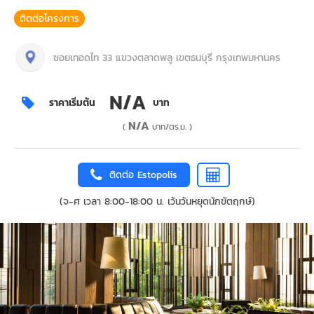
ติดต่อโครงการ
ซอยเทอดไท 33 แขวงตลาดพลู เขตธนบุรี กรุงเทพมหานคร
N/A
ราคาเริ่มต้น
บาท
N/A
(
บาท/ตร.ม. )
ติดต่อ Estopolis
(จ-ศ เวลา 8:00-18:00 น. เว้นวันหยุดนักขัตฤกษ์)