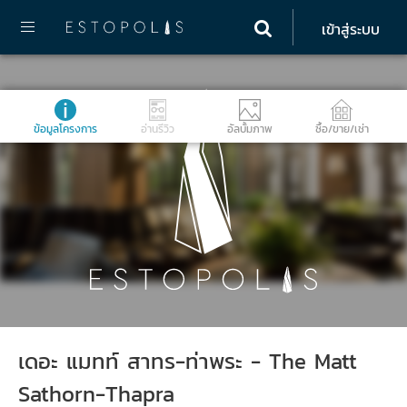
เข้าสู่ระบบ
ข้อมูลโครงการ
อ่านรีวิว
อัลบั้มภาพ
ซื้อ/ขาย/เช่า
เดอะ แมทท์ สาทร-ท่าพระ - The Matt
Sathorn-Thapra