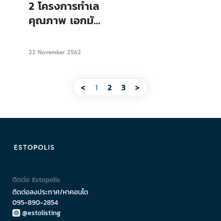
Condo
2 โครงการทำเล
คุณภาพ เอกมัย
ลาดพร้าว ไลฟ์
สไตล์ดีๆ ที่คุณ
22 November 2562
ต้องมาสัมผัส
เอง
<
1
2
3
>
ติดต่อ Estopolis
ติดต่อลงประกาศ/หาคอนโด
095-890-2854
@estolisting