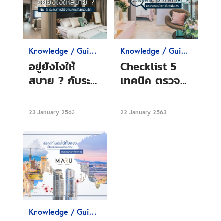
Knowledge / Guide
Knowledge / Guide
Condo
Condo
อยู่ยังไงให้
Checklist 5
สบาย ? กับระยะ
เทคนิค ตรวจ
การใช้งาน
คอนโดด้วยตัว
ภายในคอนโด ที่
เอง ไม่เปลือง
23 January 2563
22 January 2563
ใครหลายคน
แรง-ไม่เปลือง
มองข้าม
เงิน
Knowledge / Guide