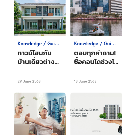
Knowledge / Guide
Knowledge / Guide
Condo
Condo
ทาวน์โฮมกับ
ตอบทุกคำถาม!
บ้านเดี่ยวต่าง
ซื้อคอนโดช่วงโค
กันอย่างไร ซื้อ
วิดดีหรือไม่ ซื้อ
อะไรดี แบบไหน
คอนโดดีไหมในปี
29 June 2563
13 June 2563
ที่เหมาะกับคุณ
2563