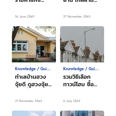
พร้อมอยู่ที่น่า
ย่านมิตรทาวน์
สนใจในปี 2565
ใกล้จุฬา
16 June 2565
27 November 2563
Knowledge / Guide
Knowledge / Guide
Condo
Condo
ทำเลบ้านฮวง
รวมวิธีเลือก
จุ้ยดี ดูฮวงจุ้ย
ทาวน์โฮม ซื้อ
ก่อนซื้อบ้าน
ทาวน์โฮมต้องดู
ต้องดูที่อะไร
อะไรบ้างจะได้ไม่
21 November 2563
6 July 2563
พลาดภายหลัง