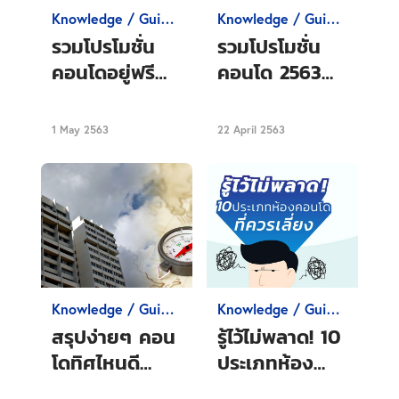
Knowledge / Guide
Knowledge / Guide
Condo
Condo
รวมโปรโมชั่น
รวมโปรโมชั่น
คอนโดอยู่ฟรี
คอนโด 2563
2563 ช่วยผ่อน
คอนโดลดราคา
คอนโดให้และ
ประจำปี เจ้าไหน
1 May 2563
22 April 2563
คอนโดพร้อมอยู่
คุ้มมากที่สุด!?
ราคาถูก
Knowledge / Guide
Knowledge / Guide
Condo
Condo
สรุปง่ายๆ คอน
รู้ไว้ไม่พลาด! 10
โดทิศไหนดี
ประเภทห้อง
เหมาะกับไลฟ์
คอนโดที่ควร