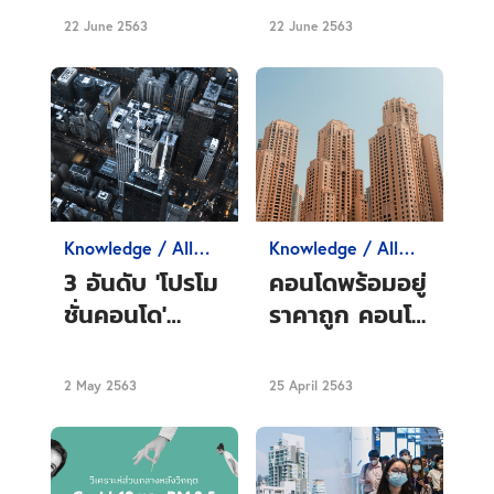
สุขภาพดีกับ
แบคทีเรีย
22 June 2563
22 June 2563
เทคโนโลยี AI
Knowledge / All
Knowledge / All
about Condo
about Condo
3 อันดับ 'โปรโม
คอนโดพร้อมอยู่
ชั่นคอนโด'
ราคาถูก คอนโด
ประจำเดือน
ลดราคา โปรโม
พฤษภาคม
ชั่นคอนโด 2563
2 May 2563
25 April 2563
2563 ทั้งอยู่ฟรี
สู้ Covid-19
และลดราคา