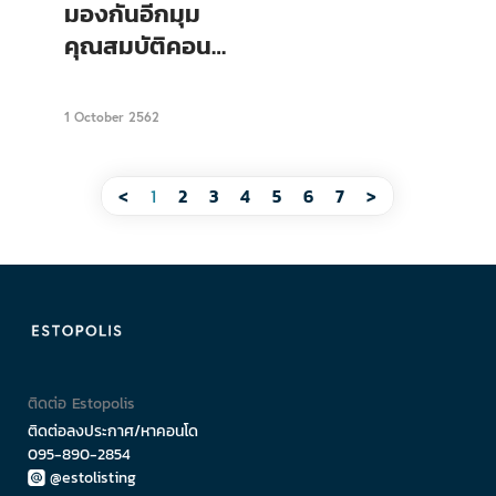
about Condo
มองกันอีกมุม
คุณสมบัติคอน
โดว้าว ๆ
แท้จริงแล้ว
1 October 2562
“ว้าว” จริงไหม
?
<
1
2
3
4
5
6
7
>
ติดต่อ Estopolis
ติดต่อลงประกาศ/หาคอนโด
095-890-2854
@estolisting