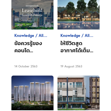
Knowledge / All
Knowledge / All
about Condo
about Condo
ข้อควรรู้ของ
ให้ชีวิตสูด
คอนโด
อากาศได้เต็ม
Leasehold
ปอด กับคอนโด
ก่อนตัดสินใจซื้อ
กึ่งวิลล่าโอบ
14 October 2563
19 August 2563
ล้อมด้วยหุบเขา
ณ ‘AKAS Villa
Khaoyai’