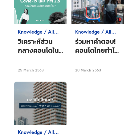
Knowledge / All
Knowledge / All
about Condo
about Condo
วิเคราะห์ส่วน
ร่วมหาคำตอบ!
กลางคอนโดใน
คอนโดไทยทำไร
อนาคตหลัง
ได้บ้างในช่วง
วิกฤต Covid-
Covid-19
25 March 2563
20 March 2563
19 และ PM 2.5
Knowledge / All