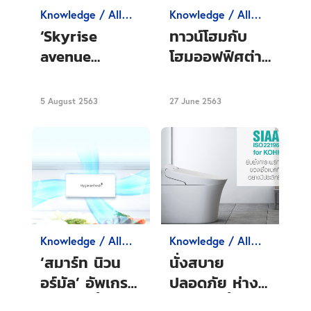
Knowledge / All
Knowledge / All
about Condo
about Condo
‘Skyrise
ทาวน์โฮมกับ
avenue
โฮมออฟฟิศต่าง
Sukhumvit
กันยังไง จับ
64’ บ้านหลังที่
ทาวน์โฮมทำโฮม
5 August 2563
27 June 2563
สอง ต้องเป็นได้
ออฟฟิศได้หรือ
มากกว่า ใน
ไม่
ราคาที่จับต้อง
ได้
Knowledge / All
Knowledge / All
about Condo
about Condo
‘สมาร์ท นิวน
นั่งสบาย
อร์มัล’ อัพเกรด
ปลอดภัย ห่าง
ชีวิตเฮลตี้
ไกลจากเชื้อ