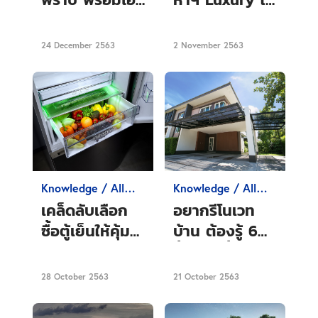
เทมเด็ดที่ได้ผล
อะไรเป็นท่า
จริง!
ไม้ตาย มีอะไร
24 December 2563
2 November 2563
เป็นจุดเด่น
Knowledge / All
Knowledge / All
about Condo
about Condo
เคล็ดลับเลือก
อยากรีโนเวท
ซื้อตู้เย็นให้คุ้ม
บ้าน ต้องรู้ 6
ค่าตอบโจทย์
ขั้นตอนนี้ก่อน
ไลฟ์สไตล์คนรุ่น
ลงมือทำ
28 October 2563
21 October 2563
ใหม่