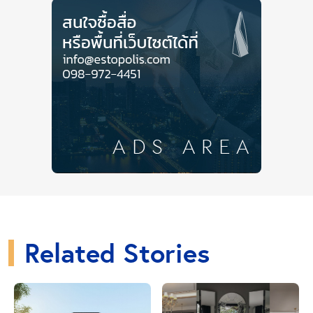
สวนแฟร์ Select 2020 มาฝากทุกคนกันค่ะ ซึ่งต้องบอกเลย
ว่า มางานนี้ นอกจากจะได้ไอเดียดีๆ สินค้าเด็ดๆแล้ว ยังมี
มุมสวย ๆ ให้ถ่ายรูปเช็คอินกันอีกเพียบ ถ้าพร้อมแล้ว ตาม
ESTO+
มาเลยค่ะ
Close Ads
Related Stories