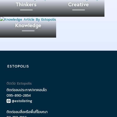
Thinkers
Creative
Knowledge
อีกทั้งยังมีกิจกรรม workshop ง่าย ๆ ให้ร่วมสนุกกันอีกด้วย
น่าจะถูกใจสาย D.I.Y เป็นที่สุดค่ะ นอกจากนี้ยังมีเวที
เสวนา Pets Talk จากคุณหมอและผู้เชี่ยวชาญ ที่มาพร้อม
ติดต่อ Estopolis
น้องหมาเซเลป ที่จะมาโชว์ความน่ารักให้ได้ดูกันตัวเป็น
ติดต่อลงประกาศ/หาคอนโด
095-890-2854
ๆ เลยทีเดียว
@estolisting
ติดต่อลงสื่อหรือพื้นที่โฆษณา
Garden of Idea : Outdoor Lifestyle