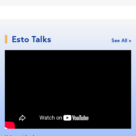
ร้อนลายน่ารักหรือหนังสือจากเครืออมรินทร์ และอื่นๆอีก
มากมาย
Esto Talks
See All >
8 ไฮไลท์ ที่ไม่ว่าใคร… ก็ห้ามพลาด
My home : Pet Friendly Cafe