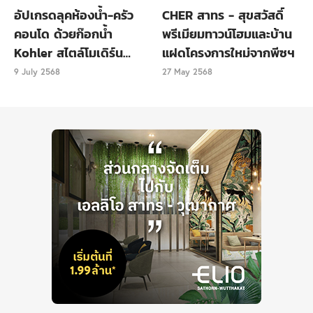
อัปเกรดลุคห้องน้ำ-ครัว
CHER สาทร - สุขสวัสดิ์
ถ่ายรูป Check-in จุดแรกก่อนที่จะเข้าไปในงานค่ะ
คอนโด ด้วยก๊อกน้ำ
พรีเมียมทาวน์โฮมและบ้าน
Kohler สไตล์โมเดิร์น
แฝดโครงการใหม่จากพีซฯ
เรียบหรู
9 July 2568
27 May 2568
และเช่นเคย เมื่อมาที่งานบ้านและสวนแฟร์ทุกครั้ง ก็มัก
จะได้
ของที่ระลึก
ติดมือกลับบ้านไปด้วยเสมอ ง่าย ๆ แค่ลง
ทะเบียนที่จุดรับลงทะเบียนนี้เลย รับฟรี! ทั้งถุงผ้าลดโลก