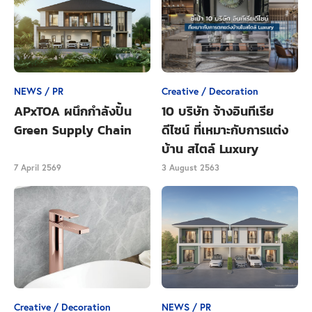
NEWS / PR
Creative / Decoration
APxTOA ผนึกกำลังปั้น
10 บริษัท จ้างอินทีเรีย
Green Supply Chain
ดีไซน์ ที่เหมาะกับการแต่ง
บ้าน สไตล์ Luxury
7 April 2569
3 August 2563
เริ่มที่จุดแรกกันเลย นั่นก็คือ
ARCHWAY
ซุ้มประตูของ
งานบ้านและสวนแฟร์ ที่จัดอย่างสวยงามและสร้างสรรค์
ในทุก ๆ ปี และในปีนี้งานบ้านและสวนแฟร์ Select 2020
ต้องการเปิดศักราชใหม่ด้วยสีสันที่สดใส และมิติของแสง
แบบ
Infinity Mirror
ที่เป็นเงาสะท้อนไม่รู้จบ ซึ่งเป็นมุม
Creative / Decoration
NEWS / PR