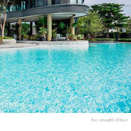
ที่มา: เศรษฐสิริ ทวีวัฒนา