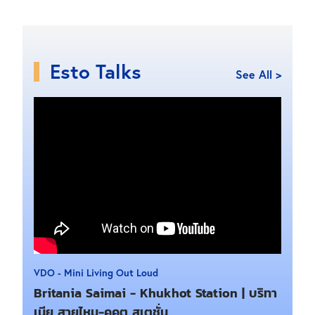
Esto Talks
See All >
VDO - Mini Living Out Loud
Britania Saimai - Khukhot Station | บริทา
เนีย สายไหม-คูคต สเตชั่น