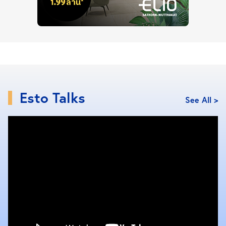
ปิ่นเกล้า-จรัญสนิทวงศ์ยังอยู่ใกล้โรงพยาบาลศิริราช ซึ่ง
เป็นหนึ่งในโรงพยาบาลอันดับหนึ่งของประเทศ และเป็น
แหล่งที่ทำงานใหญ่มีบุคลากรมากมายที่ส่วนใหญ่ถ้าต้อง
มาทำงานทุกวัน ทำให้นักลงทุนเล็งเปิดคอนโด โครงการ
บ้านเพื่อรองรับบุคลากรเหล่านี้มากขึ้น ซึ่งแน่นอนว่า
รองรับผู้คนที่มาทำงานด้านอื่นด้วย
Esto Talks
See All >
ปิ่นเกล้า-จรัญสนิทวงศ์ มีนักธุรกิจและนัก
ลงทุนเข้ามามาลงทุนมากขึ้นอย่างเห็นได้ชัด
ด้วยเหตุผลและปัจจัยในสองหัวข้อด้านบนทำให้ ปิ่นเกล้า-
จรัญสนิทวงศ์เป็นทำเลสุดฮอตของบรรดาบริษัท
อสังหาริมทรัพย์รายใหญ่ที่ส่วนใหญ่เน้นคอนโดมิเนียมเป็น
หลัก แข่งกันเปิดตัวโครงการกันอย่างคับคั่ง