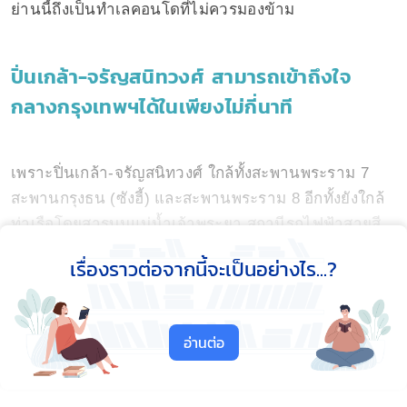
ย่านนี้ถึงเป็นทำเลคอนโดที่ไม่ควรมองข้าม
ปิ่นเกล้า-จรัญสนิทวงศ์ สามารถเข้าถึงใจ
กลางกรุงเทพฯได้ในเพียงไม่กี่นาที
เพราะปิ่นเกล้า-จรัญสนิทวงศ์ ใกล้ทั้งสะพานพระราม 7
สะพานกรุงธน (ซังฮี้) และสะพานพระราม 8 อีกทั้งยังใกล้
ท่าเรือโดยสารบนแม่น้ำเจ้าพระยา สถานีรถไฟฟ้าสายสี
แดงและสีน้ำเงินที่เดินทางสะดวกทั้งคนใช้รถและไม่ใช้รถ
เรื่องราวต่อจากนี้จะเป็นอย่างไร...?
สำหรับรถไฟฟ้าสายสีน้ำเงิน เป็นรถไฟฟ้า“สายวงกลม”
ระยะทาง 13.0 กิโลเมตร เริ่มจาก MRT สถานีบางซื่อ
อ่านต่อ
ผ่านถนนประชาราษฎร์ สาย 2 ข้ามแม่น้ำเจ้าพระยาเลี้ยว
ซ้ายเข้าสู่ถนนจรัญสนิทวงศ์และวิ่งไปจนถึงบริเวณ สี่แยก
ท่าพระตัดกับถนนเพชรเกษม ตัดผ่านทำเลบางกรวย