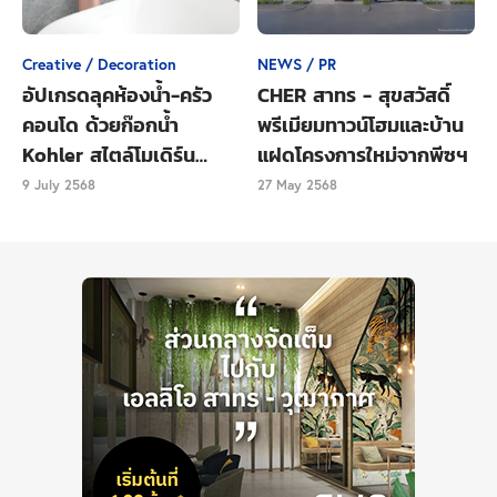
นัดจตุจักร ทั้งหมดนี้อยู่ห่างจากโซนปิ่นเกล้าเป็นระยะขับ
รถเพียงสิบกว่านาทีเท่านั้น และถ้าขึ้นสะพาน
Creative / Decoration
NEWS / PR
สมเด็จพระปิ่นเกล้าข้ามแม่น้ำเจ้าพระยามาก็เป็นเขต
อัปเกรดลุคห้องน้ำ-ครัว
CHER สาทร - สุขสวัสดิ์
พระนคร ซึ่งรายล้อมไปด้วยแลนด์มาร์คที่สำคัญทาง
คอนโด ด้วยก๊อกน้ำ
พรีเมียมทาวน์โฮมและบ้าน
ประวัติศาสตร์ ไม่ว่าจะเป็น วัดพระแก้ว กระทรวง
Kohler สไตล์โมเดิร์น
แฝดโครงการใหม่จากพีซฯ
กลาโหม ศาลหลักเมือง นอกจากนี้ ฝั่งพระนครยังเป็น
เรียบหรู
9 July 2568
27 May 2568
ตำแหน่งที่ตั้งของมหาวิทยาลัยเก่าแก่อย่าง ธรรมศาสตร์
และ ศิลปากร ซึ่งอยู่ห่างจากโครงการในระยะขับรถเพียง
5-10 นาทีเท่านั้น
ข้ามแม่น้ำเจ้าพระยามาฝั่งพระนครจะมี ถนนท่าพระ
อาทิตย์ที่เป็นแหล่งรวมร้านอาหารและร้านค้าต่างๆ และมี
ถนนข้าวสารแหล่งท่องเที่ยวยามค่ำคืนที่เต็มไปด้วยร้าน
อาหาร ผับ บาร์ โดยขับรถจากปิ่นเกล้ามาถึงในเวลา 5-10
นาทีเท่านั้นเอง