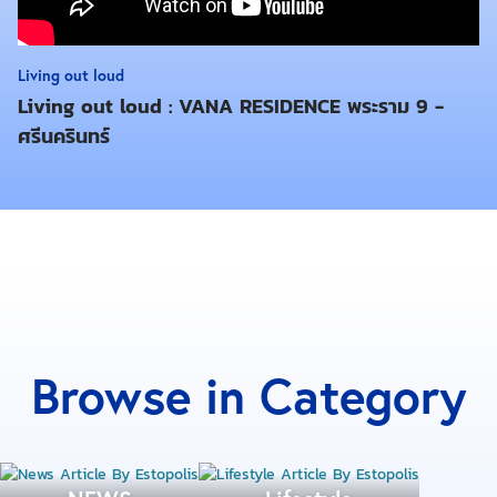
และในปัจจุบันรถไฟฟ้าสายสีน้ำเงินบนเส้นจรัญสนิทวงศ์
สร้างเสร็จเรียบร้อยแล้ว ทำให้ความเจริญจากย่าน CBD
Living out loud
ใหญ่อื่นได้ไหลเข้ามาสู่ ปิ่นเกล้า-จรัญสนิทวงศ์ มากขึ้น
Living out loud : VANA RESIDENCE พระราม 9 -
อย่างเห็นได้ชัด
ศรีนครินทร์
รวมถึงอานิสงส์โครงข่ายคมนาคมเชื่อมกรุงเก่า-โซนเมือง
จากรัฐบาล ไม่ว่าจะเป็น สะพานนนทบุรี สะพานข้าม
แม่น้ำเจ้าพระยาแห่งใหม่ ที่เชื่อมโยงถนนปิ่นเกล้ากับถนน
ราชพฤกษ์ และเมื่อรถไฟฟ้าสายสีม่วง สีแดง และ สีส้ม ที่
เชื่อมต่อกันสร้างเสร็จเมื่อไหร่ ศักยภาพของทำเลจะยิ่งเพิ่ม
ขึ้นไปอีก ถึงตอนนั้นมูลค่าที่ดินโซนปิ่นเกล้านี้จะพุ่งขึ้น
จากปัจจุบันไปอีกหลายเท่าตัว
Browse in Category
และนี่คือการวิเคราะห์จาก Esto ว่าทำไมปิ่นเกล้า-
จรัญสนิทวงศ์ ถึงกลายเป็นทำเลคอนโดที่ไม่ควรมองข้าม
เพราะการเชื่อมต่อเส้นทางที่หลากหลาย และยังมีตัวเลือก