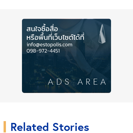
บางอ้อ บางพลัด ปิ่นเกล้า บางกอกน้อย บางกอกใหญ่
จนถึงท่าพระ ก่อสร้างเป็นทางยกระดับตลอดแนวเส้นทาง
และในอนาคตแยกบางพลัดบนถนนสิรินธรจะเป็นสถานี
Interchange กับ MRT สายสีส้ม สามารถวิ่งไปเปลี่ยนสาย
ไป BTS สายสีเขียวได้ที่อนุสาวรีย์ชัยสมรภูมิ
ผลมาจากโครงข่ายเส้นทางคมนาคมทั้งเก่าและใหม่ที่มี
มากขึ้น ทำให้การเดินทางเข้าออกเมืองมีความสะดวก
และรวดเร็วขึ้น ส่งผลให้มีการลงทุนจากผู้ประกอบการราย
ใหญ่เพิ่มขึ้น ทั้งห้างสรรพสินค้า โรงภาพยนตร์ คอมมิวนิตี้
มอลล์ และโครงการอสังหาริมทรัพย์ขนาดใหญ่ของบริษัท
พัฒนาที่ดินชั้นนำในตลาดมากมาย เข้ามาเสริมจุดแข็ง
ให้ทำเลปิ่นเกล้าเป็นศูนย์กลางความเจริญเติบโตของทำเล
ฝั่งธนมากขึ้นไปอีก
Related Stories
Close Ads