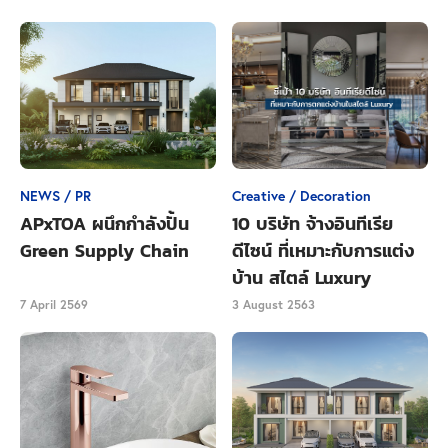
ปิ่นเกล้า-จรัญสนิทวงศ์ ใกล้กับแหล่งรวม
อาคารสำนักงาน มหาวิทยาลัย โรงพยาบาล
และย่านธุรกิจการค้า
บนทำเลปิ่นเกล้า-จรัญสนิทวงศ์ จะมี Central, The Sense,
NEWS / PR
Creative / Decoration
Tesco Lotus, Major ขยับออกไปหน่อยบนเส้น
APxTOA ผนึกกำลังปั้น
10 บริษัท จ้างอินทีเรีย
จรัญสนิทวงศ์ จะมี Makro ตลาดบางขุนนนท์ และ
Green Supply Chain
ดีไซน์ ที่เหมาะกับการแต่ง
Foodland และยังมี PATA เป็นห้างเก่าแก่ของโซนปิ่นเกล้า
บ้าน สไตล์ Luxury
ที่ ภายในมีร้านค้าและธนาคาร มีร้านอาหารและร้าน
7 April 2569
3 August 2563
ขายของอยู่รอบ PATA โดยหน้าพาต้าจะมีป้ายรถเมล์ รถ
สองแถว วิ่งผ่านหลายสายเกือบทั้งคืน
และหากข้ามสะพานพระราม 7 ไปโซนจตุจักรก็มีห้างใหญ่
ทั้ง Central ลาดพร้าว Union Mall สวนจตุจักร และตลาด