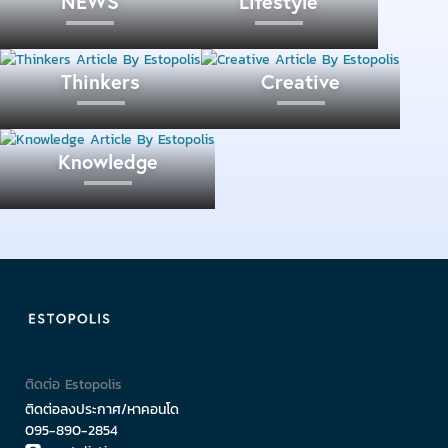
NEWS
Lifestyle
การเดินทางให้เลือกมากมายทั้งคนที่ใช้รถยนต์และไม่ใช้
ทั้งเรือ และรถไฟฟ้าต่างก็รอรองรับผู้คนที่เดินทางเข้าออก
Thinkers
Creative
ในย่านนี้อย่างครบครัน และเมื่อรถไฟฟ้าอีกสามสายที่
เชื่อมต่อกันเสร็จ จะมีอาคารสำรักงาน ห้างสรรพสินค้ามา
เปิดในย่านนี้มากขึ้นอีก เรียกได้ว่าอาจจะกลายเป็นเมือง
Knowledge
ใหม่ของกรุงเทพมหานครก็ว่าได้
อย่างไรก็ตามการลงทุนมีความเสี่ยง โดยเฉพาะการลงทุน
ก้อนใหญ่ด้านที่พักอาศัยอย่างบ้านหรือคอนโดมีเนียม ควร
ศึกษาข้อมูลและสำรวจข้อมูลและตัวโครงการให้ดีเพื่อลด
ความเสี่ยง
ติดต่อ Estopolis
ติดต่อลงประกาศ/หาคอนโด
095-890-2854