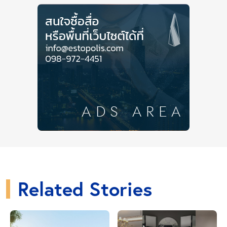
กระท้อน 25 ต้นต่อไร่
กาแฟ 170 ต้นต่อไร่
มะนาว 50 ต้นต่อไร่
มะละกอ กรณียกร่อง 100 ต้นต่อไร่
ไม้ยกร่อง 175 ต้นต่อไร่
ปศุสัตว์
ทั้งนี้ที่ดินที่อยู่ในข่ายพื้นที่เกษตรกรรมตามเกณฑ์ภาษีที่ดิน
และสิ่งปลูกสร้างได้ยึดตามระเบียบปฏิบัติพืชเศรษฐกิจของ
กระทรวงเกษตร อย่างไรก็ตามถึงแม้บางรายการจะไม่อยู่
ในข้อบังคับ เช่น ทุเรียน มะนาว ฯลฯ ให้ถือว่าเป็นพืชผล
ทางการเกษตรทั้งหมดโดยเว้นไว้ในฐานที่เข้าใจ
Close Ads
Related Stories
บทความที่เกี่ยวข้อง