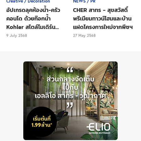
Creative / Decoration
NEWS / PR
อัปเกรดลุคห้องน้ำ-ครัว
CHER สาทร - สุขสวัสดิ์
คอนโด ด้วยก๊อกน้ำ
พรีเมียมทาวน์โฮมและบ้าน
Kohler สไตล์โมเดิร์น
แฝดโครงการใหม่จากพีซฯ
เรียบหรู
9 July 2568
27 May 2568