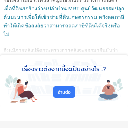
ก่อนหน้านี้มีประเด็นสำคัญเกี่ยวกับที่ดินทางการเกษตร
เมื่อที่ดินรกร้างว่างเปล่าย่าน MRT ศูนย์วัฒนธรรมปลูก
ต้นมะนาวเพื่อให้เข้าข่ายที่ดินเกษตรกรรม หวังลดภาษี
ทำให้เกิดข้อสงสัยว่าสามารถลดภาษีที่ดินได้จริงหรือ
ไม่
ถึงแม้ภายหลังปลัดกระทรวงการคลังจะออกมายืนยันว่า
เป็นสิทธิ์ของเจ้าของที่ สามารถทำได้
แต่หลังจาก
กฎหมายลูก 8 ฉบับนี้ประกาศใช้อย่างเป็นทางการ เราจะ
เรื่องราวต่อจากนี้จะเป็นอย่างไร...?
ทราบทันทีว่าลักษณะใดเข้าข่ายการใช้ที่ดินเพื่อ
การเกษตร
อย่างไรก็ตามทางเว็บไซต์ฐานเศรษฐกิจก็ได้
รายงานถึง
เกณฑ์ไม้ผลและจำนวนต้นบนที่เกษตร
ไว้
อ่านต่อ
คร่าวๆ ดังนี้
กล้วยทุกสายพันธุ์ 200 ต้นต่อไร่
มังคุด 16 ต้นต่อไร่