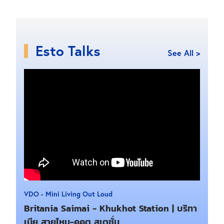
Esto Talks
See All >
VDO - Mini Living Out Loud
Britania Saimai - Khukhot Station | บริทา
เนีย สายไหม-คูคต สเตชั่น