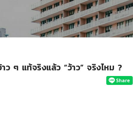
าว ๆ แท้จริงแล้ว “ว้าว” จริงไหม ?