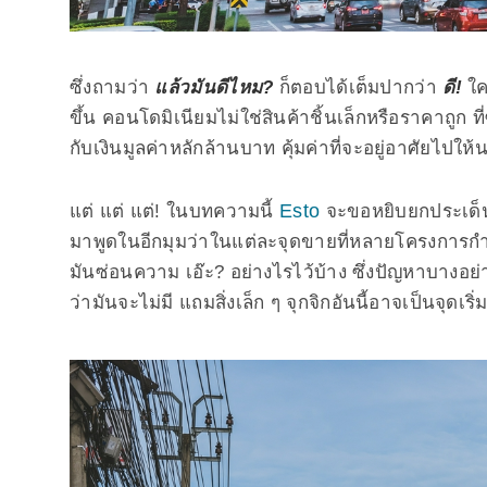
ซึ่งถามว่า
แล้วมันดีไหม?
ก็ตอบได้เต็มปากว่า
ดี!
ใค
ขึ้น คอนโดมิเนียมไม่ใช่สินค้าชิ้นเล็กหรือราคาถูก ที
กับเงินมูลค่าหลักล้านบาท คุ้มค่าที่จะอยู่อาศัยไปให้
Esto
แต่ แต่ แต่! ในบทความนี้
จะขอหยิบยกประเด
มาพูดในอีกมุมว่าในแต่ละจุดขายที่หลายโครงการกำ
มันซ่อนความ เอ๊ะ? อย่างไรไว้บ้าง ซึ่งปัญหาบางอย
ว่ามันจะไม่มี แถมสิ่งเล็ก ๆ จุกจิกอันนี้อาจเป็นจุด