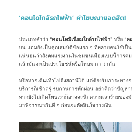
‘คอนโดใกล้รถไฟฟ้า’ คำโฆษณายอดฮิต!
ประเภทคำว่า “
คอนโดมิเนียมใกล้รถไฟฟ้า
” หรือ “
คอ
บน แถมยังเป็นคุณสมบัติข้อแรก ๆ ที่หลายคนใช้เป็นต
แน่นอนว่าสังคมแรงงานในชุมชนเมืองแบบนี้การคมนา
แล้วมันจะเป็นประโยชน์หรือโทษมากกว่ากัน
หรือหากเดินเท้าไปถึงสถานีได้ แต่ต้องรับภาระทางการ
บริการก็เช้าตรู่ รบกวนการพักผ่อน อย่าคิดว่าปัญห
หากยังไม่เกิดโทษเราก็อาจจะนึกความเลวร้ายของมันไ
มาพิจารณากันดี ๆ ก่อนจะตัดสินใจวางเงิน