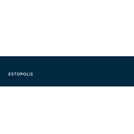
ติดต่อ Estopolis
ติดต่อลงประกาศ/หาคอนโด
095-890-2854
@estolisting
ติดต่อลงสื่อหรือพื้นที่โฆษณา
02-107-1866